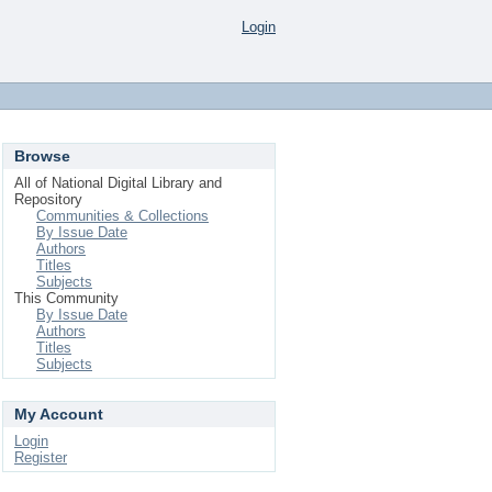
Login
Browse
All of National Digital Library and
Repository
Communities & Collections
By Issue Date
Authors
Titles
Subjects
This Community
By Issue Date
Authors
Titles
Subjects
My Account
Login
Register