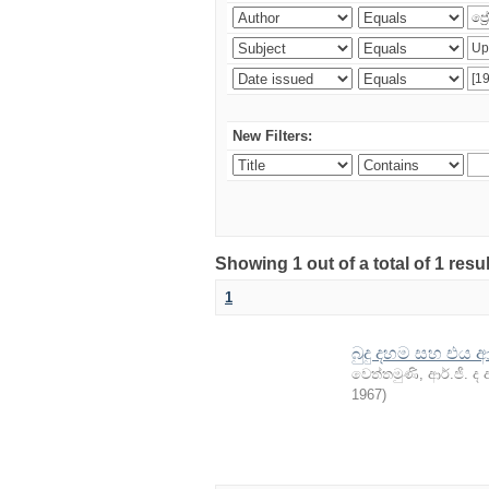
New Filters:
Showing 1 out of a total of 1 resu
1
බුදු දහම සහ එය ආ
වෙත්තමුණි, ආර්.ජී. ද 
1967
)