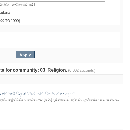
lts for community: 03. Religion.
(0.002 seconds)
ගමටත් විද්‍යාවටත් සම විසම වන අයුරු
ඇස්.
;
ප්‍රේමරත්න, බෝගොඩ [පරි.]
(
සීමාසහිත ඇම්.ඩී. ගුණසේන සහ සමාගම
,