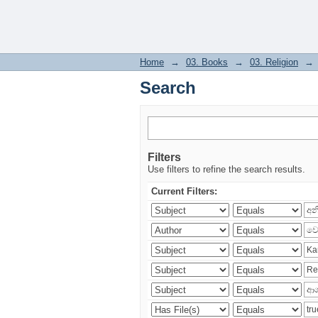
Search
Home
→
03. Books
→
03. Religion
→
Search
Filters
Use filters to refine the search results.
Current Filters: