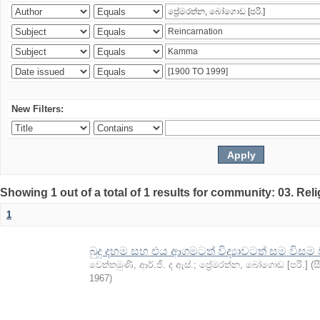
New Filters:
Showing 1 out of a total of 1 results for community: 03. Rel
1
බුදු දහම සහ එය ආගමටත් විද්‍යාවටත් සම විසම
වෙත්තමුණි, ආර්.ජී. ද ඇස්.
;
ප්‍රේමරත්න, බෝගොඩ [පරි.]
(
ස
1967
)