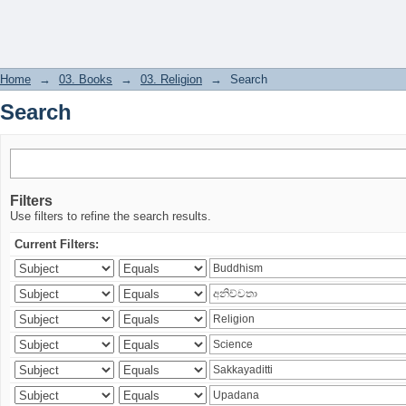
Search
Home
→
03. Books
→
03. Religion
→
Search
Search
Filters
Use filters to refine the search results.
Current Filters: