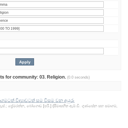
lts for community: 03. Religion.
(0.0 seconds)
ගමටත් විද්‍යාවටත් සම විසම වන අයුරු
ඇස්.
;
ප්‍රේමරත්න, බෝගොඩ [පරි.]
(
සීමාසහිත ඇම්.ඩී. ගුණසේන සහ සමාගම
,