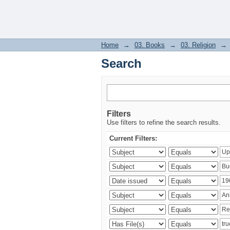
Search
Home
→
03. Books
→
03. Religion
→
Search
Filters
Use filters to refine the search results.
Current Filters: