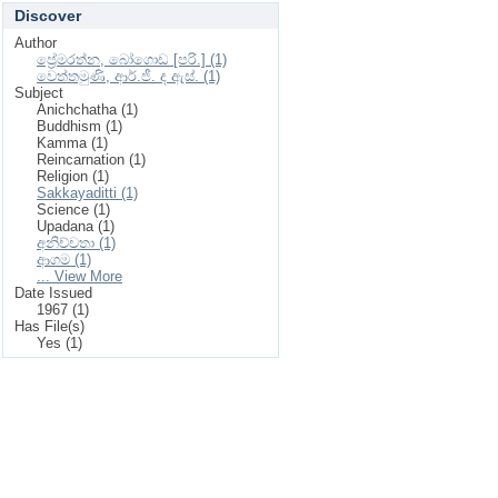
Discover
Author
ප්‍රේමරත්න, බෝගොඩ [පරි.] (1)
වෙත්තමුණි, ආර්.ජී. ද ඇස්. (1)
Subject
Anichchatha (1)
Buddhism (1)
Kamma (1)
Reincarnation (1)
Religion (1)
Sakkayaditti (1)
Science (1)
Upadana (1)
අනිච්චතා (1)
ආගම (1)
... View More
Date Issued
1967 (1)
Has File(s)
Yes (1)