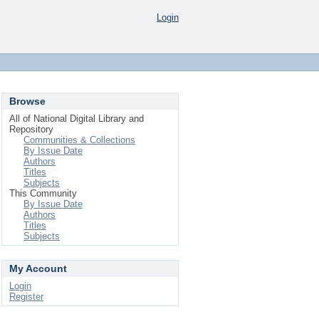
Login
Browse
All of National Digital Library and
Repository
Communities & Collections
By Issue Date
Authors
Titles
Subjects
This Community
By Issue Date
Authors
Titles
Subjects
My Account
Login
Register