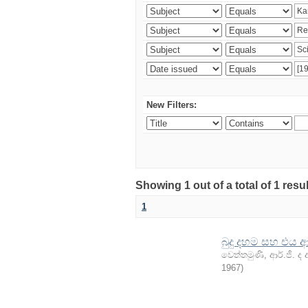
New Filters:
Showing 1 out of a total of 1 resu
1
බුදු දහම සහ එය ආ
වෙත්තමුණි, ආර්.ජී. ද 
1967
)