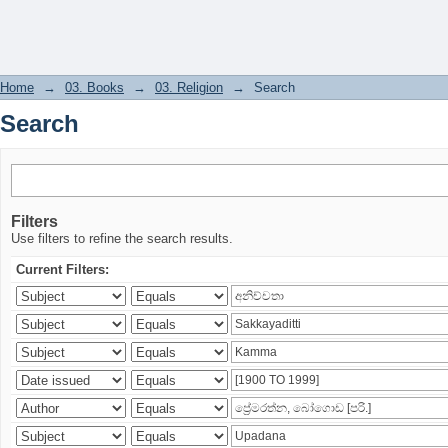
Search
Home
→
03. Books
→
03. Religion
→
Search
Search
Filters
Use filters to refine the search results.
Current Filters: