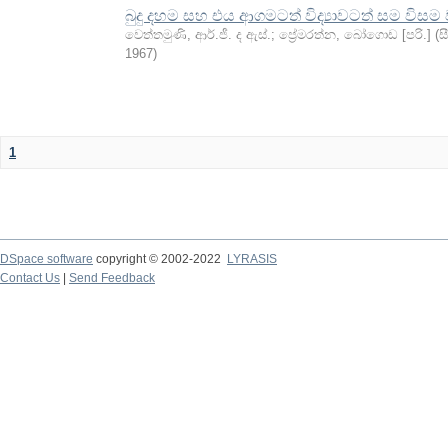
බුදු දහම සහ එය ආගමටත් විද්‍යාවටත් සම විසම
වෙත්තමුණි, ආර්.ජී. ද ඇස්.
;
ප්‍රේමරත්න, බෝගොඩ [පරි.]
(
ස
1967
)
1
DSpace software
copyright © 2002-2022
LYRASIS
Contact Us
|
Send Feedback