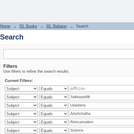
Search
Home
→
03. Books
→
03. Religion
→
Search
Search
Filters
Use filters to refine the search results.
Current Filters: