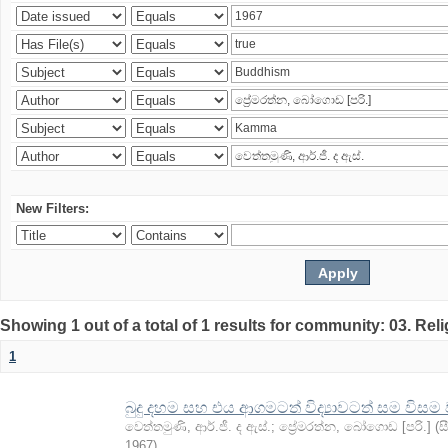
New Filters:
Showing 1 out of a total of 1 results for community: 03. Rel
1
බුදු දහම සහ එය ආගමටත් විද්‍යාවටත් සම විසම
වෙත්තමුණි, ආර්.ජී. ද ඇස්.
;
ප්‍රේමරත්න, බෝගොඩ [පරි.]
(
ස
1967
)